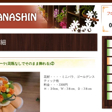
ーケ(花瓶なしでそのまま飾れる)②
花材・・・・ミニバラ、ゴールデンス
ティック他
料金・・・3300円
Ｈ：３0cm、W：3８cm、Ｄ：3８cm